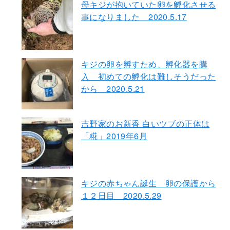
母キジが抱いていた卵を孵化させる
事になりました 2020.5.17
キジの卵を孵すため、孵化器を購
入 初めての孵化は難しそうだった
から 2020.5.21
吉野家のお新香 白いツブの正体は
「糀」2019年6月
キジの赤ちゃん誕生 卵の保護から
１２日目 2020.5.29