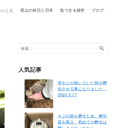
しいこと
里山の休日と日常
気づき＆雑学
ブログ
人気記事
母キジが抱いていた卵を孵
化させる事になりました
2020.5.17
キジの卵を孵すため、孵化
器を購入 初めての孵化は
難しそうだったから