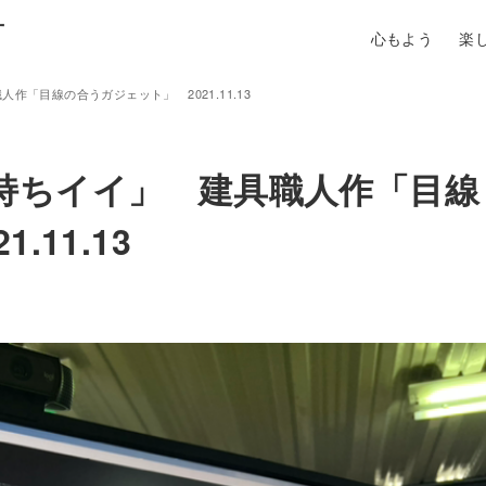
町
心もよう
楽
「目線の合うガジェット」 2021.11.13
持ちイイ」 建具職人作「目線
11.13