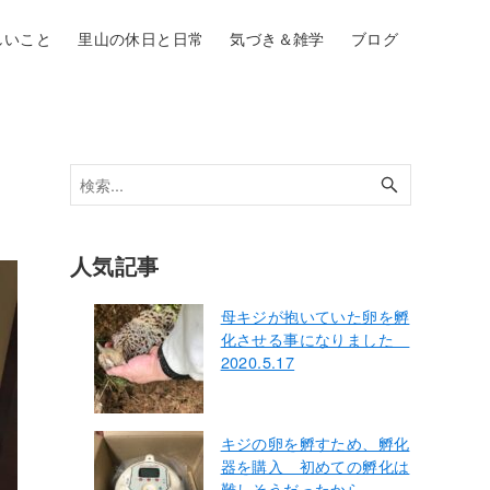
しいこと
里山の休日と日常
気づき＆雑学
ブログ
人気記事
母キジが抱いていた卵を孵
化させる事になりました
2020.5.17
キジの卵を孵すため、孵化
器を購入 初めての孵化は
難しそうだったから