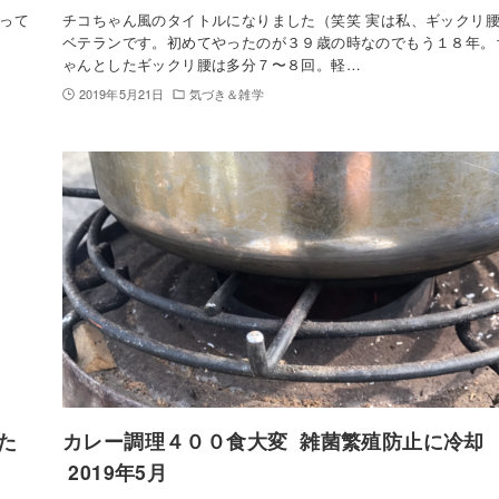
って
チコちゃん風のタイトルになりました（笑笑 実は私、ギックリ
ベテランです。初めてやったのが３９歳の時なのでもう１８年。
ゃんとしたギックリ腰は多分７〜８回。軽…
2019年5月21日
気づき＆雑学
た
カレー調理４００食大変 雑菌繁殖防止に冷却
2019年5月