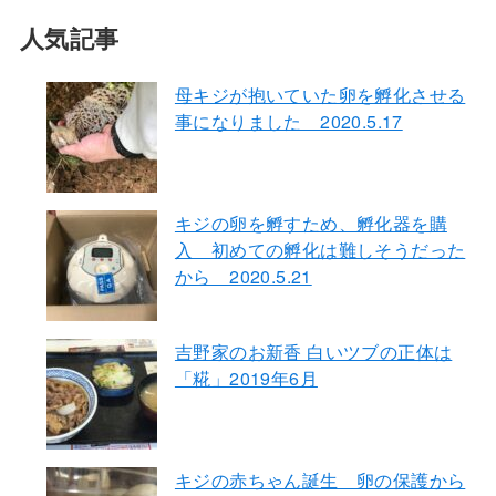
人気記事
母キジが抱いていた卵を孵化させる
事になりました 2020.5.17
キジの卵を孵すため、孵化器を購
入 初めての孵化は難しそうだった
から 2020.5.21
吉野家のお新香 白いツブの正体は
「糀」2019年6月
キジの赤ちゃん誕生 卵の保護から