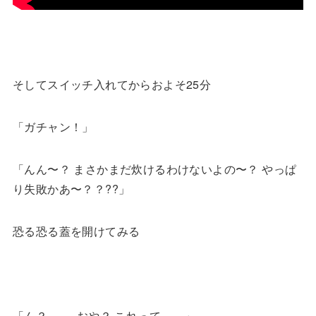
そしてスイッチ入れてからおよそ25分
「ガチャン！」
「んん〜？ まさかまだ炊けるわけないよの〜？ やっぱ
り失敗かあ〜？？
??
」
恐る恐る蓋を開けてみる
「ん？ 、、 おや？ これって、、」