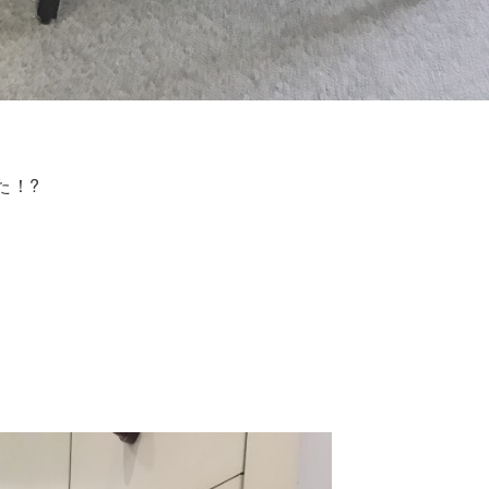
た！?
す