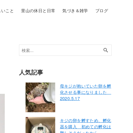
しいこと
里山の休日と日常
気づき＆雑学
ブログ
人気記事
母キジが抱いていた卵を孵
化させる事になりました
2020.5.17
キジの卵を孵すため、孵化
器を購入 初めての孵化は
難しそうだったから