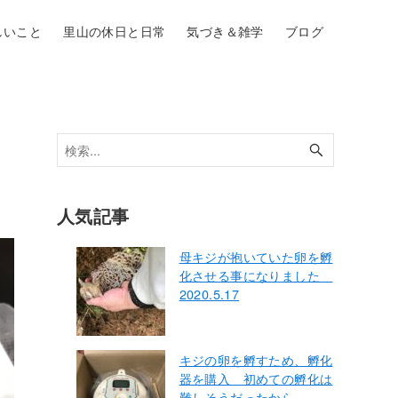
しいこと
里山の休日と日常
気づき＆雑学
ブログ
人気記事
母キジが抱いていた卵を孵
化させる事になりました
2020.5.17
キジの卵を孵すため、孵化
器を購入 初めての孵化は
難しそうだったから