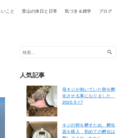
しいこと
里山の休日と日常
気づき＆雑学
ブログ
人気記事
母キジが抱いていた卵を孵
化させる事になりました
2020.5.17
キジの卵を孵すため、孵化
器を購入 初めての孵化は
難しそうだったから