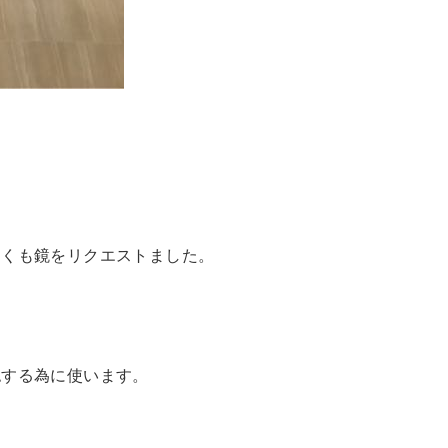
しくも鏡をリクエストました。
。
認する為に使います。