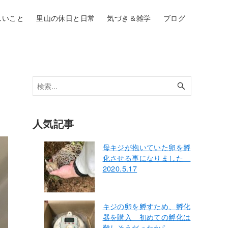
しいこと
里山の休日と日常
気づき＆雑学
ブログ
人気記事
母キジが抱いていた卵を孵
化させる事になりました
2020.5.17
キジの卵を孵すため、孵化
器を購入 初めての孵化は
難しそうだったから