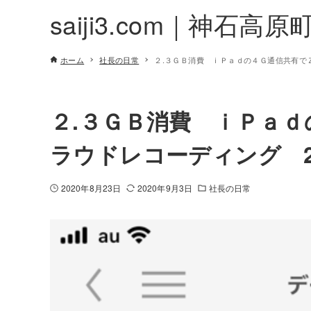
saiji3.com｜神石高原
ホーム
社長の日常
２.３ＧＢ消費 ｉＰａｄの４Ｇ通信共有でＺＯ
２.３ＧＢ消費 ｉＰａ
ラウドレコーディング 202
2020年8月23日
2020年9月3日
社長の日常