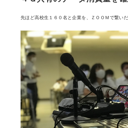
先ほど高校生１６０名と企業を、ＺＯＯＭで繋い