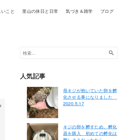
しいこと
里山の休日と日常
気づき＆雑学
ブログ
人気記事
母キジが抱いていた卵を孵
化させる事になりました
2020.5.17
キジの卵を孵すため、孵化
器を購入 初めての孵化は
難しそうだったから